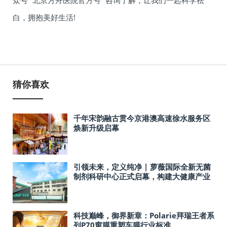
众号 “北京方舟医院官方号” 咨询了解，让我们一起科学祛
白，拥抱美好生活!
猜你喜欢
千年宋韵融古贯今京港澳高速徐水服务区
焕新升级启幕
引领未来，定义纯净 | 萝薇国际全新无菌
制剂科研中心正式启幕，构建大健康产业
新基石
科技巅峰，御界新章：Polarie拜瑞王者系
列P70窗膜重塑车膜行业标准