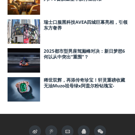
瑞士口服黑科技AVEA四城巨幕亮相，引领
东方奢养
2025都市型男座驾巅峰对决：新日梦想6
何以从中突出“重围”？
稀世双辉，再添传奇珍宝！轩灵重磅收藏
无油Muzo祖母绿x阿盖尔粉钻瑰宝-
「Diana」戒指