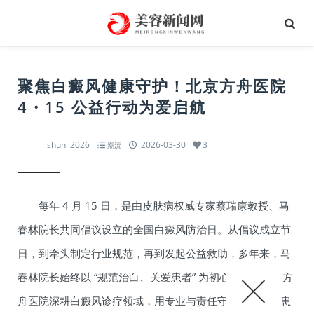
聚焦白癜风健康守护！北京方舟医院
4・15 公益行动为爱启航
shunli2026
2026-03-30
3
潮流
每年 4 月 15 日，是由皮肤病权威专家蔡瑞康教授、马
春林院长共同倡议设立的全国白癜风防治日。从倡议成立节
日，到牵头制定行业规范，再到发起公益救助，多年来，马
春林院长始终以 “规范治白、关爱患者” 为初心，带领北京方
舟医院深耕白癜风诊疗领域，用专业与责任守护千万白斑患