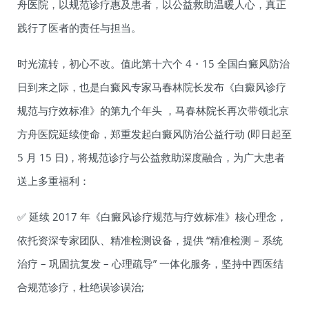
舟医院，以规范诊疗惠及患者，以公益救助温暖人心，真正
践行了医者的责任与担当。
时光流转，初心不改。值此第十六个 4・15 全国白癜风防治
日到来之际，也是白癜风专家马春林院长发布《白癜风诊疗
规范与疗效标准》的第九个年头 ，马春林院长再次带领北京
方舟医院延续使命，郑重发起白癜风防治公益行动 (即日起至
5 月 15 日)，将规范诊疗与公益救助深度融合，为广大患者
送上多重福利：
✅ 延续 2017 年《白癜风诊疗规范与疗效标准》核心理念，
依托资深专家团队、精准检测设备，提供 “精准检测 – 系统
治疗 – 巩固抗复发 – 心理疏导” 一体化服务，坚持中西医结
合规范诊疗，杜绝误诊误治;