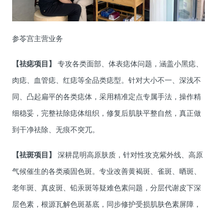
参苓宫主营业务
【祛痣项目】
专攻各类面部、体表痣体问题，涵盖小黑痣、
肉痣、血管痣、红痣等全品类痣型。针对大小不一、深浅不
同、凸起扁平的各类痣体，采用精准定点专属手法，操作精
细稳妥，完整祛除痣体组织，修复后肌肤平整自然，真正做
到干净祛除、无痕不突兀。
【祛斑项目】
深耕昆明高原肤质，针对性攻克紫外线、高原
气候催生的各类顽固色斑。专业改善黄褐斑、雀斑、晒斑、
老年斑、真皮斑、铅汞斑等疑难色素问题，分层代谢皮下深
层色素，根源瓦解色斑基底，同步修护受损肌肤色素屏障，