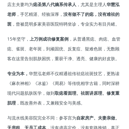
店主夫妻均为
痣圣第八代嫡系传承人
，尤其是主理人
华慧泓
老师
，手艺精湛、经验深厚，
没有做不了的痣，没有难祛的
斑
，曾被昆明多家美容医院特聘坐诊，专业实力有目共睹。
15年坚守，
上万例成功修复案例
，从普通黑痣、肉痣、血管
痣、雀斑、老年斑，到顽固疣、反复痘、疑难色斑，无数顾
客在这里告别肌肤困扰，重获干净、透亮、健康的好皮肤。
专业为本，
华慧泓老师不仅精通祖传祛痣祛斑技艺，更熟读
《麻衣神相》《冰鉴》《周易》等传统相学古籍，同时深耕
现代问题肌肤医学，做到
取痣看面理、祛斑讲原理、修复重
肌理
，既改善外表，又兼顾安全与美感。
与流水线美容院完全不同：参苓宫为
自家房产、夫妻亲做、
无房租、无员工成本
，没有虚高定价，没有套路推销，真正