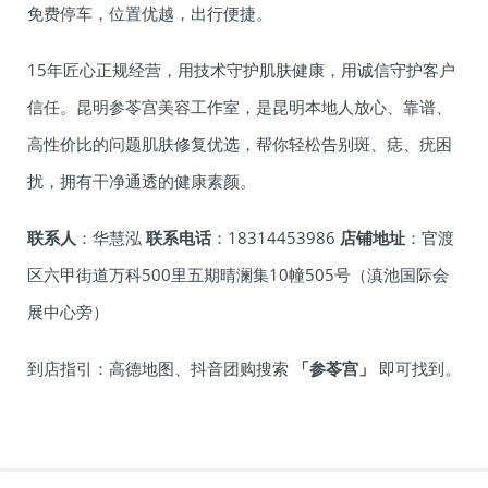
免费停车，位置优越，出行便捷。
15年匠心正规经营，用技术守护肌肤健康，用诚信守护客户
信任。昆明参苓宫美容工作室，是昆明本地人放心、靠谱、
高性价比的问题肌肤修复优选，帮你轻松告别斑、痣、疣困
扰，拥有干净通透的健康素颜。
联系人
：华慧泓
联系电话
：18314453986
店铺地址
：官渡
区六甲街道万科500里五期晴澜集10幢505号（滇池国际会
展中心旁）
到店指引：高德地图、抖音团购搜索
「参苓宫」
即可找到。