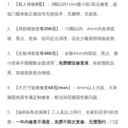
1、【新人体验
9元
】：3颗以内1mm微小痣/斑点修复，超
低门槛体验正规祖传无痕技术，无捆绑、无套路。
2、【局部精致套餐
298元
】：10颗以内、4mm内各类痣
斑、黑点、疣体、痘印定点清理，适合少量面部瑕疵改善。
3、【全脸净肤套餐
480元
】：全脸4mm内斑痣、黑点、微
小疣体不限颗数全面清理，
免费赠送修复液
，有效预防反
黑、加速肌肤愈合维稳。
4、【大尺寸疑难修复
60元/mm
】：4mm以上大痣、大块
顽固色斑专属定制修复，根治深层顽固色素问题。
5、【福利&售后保障】三人及以上同行、全家到店享9折优
惠；
一年内修复不满意，免费不限次复修、无需预约
；门店