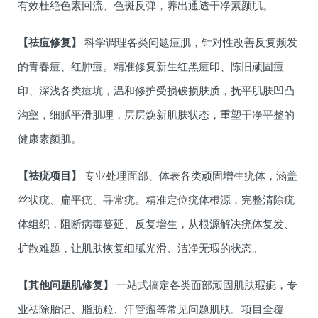
有效杜绝色素回流、色斑反弹，养出通透干净素颜肌。
【祛痘修复】
科学调理各类问题痘肌，针对性改善反复频发
的青春痘、红肿痘。精准修复新生红黑痘印、陈旧顽固痘
印、深浅各类痘坑，温和修护受损破损肤质，抚平肌肤凹凸
沟壑，细腻平滑肌理，层层焕新肌肤状态，重塑干净平整的
健康素颜肌。
【祛疣项目】
专业处理面部、体表各类顽固增生疣体，涵盖
丝状疣、扁平疣、寻常疣。精准定位疣体根源，完整清除疣
体组织，阻断病毒蔓延、反复增生，从根源解决疣体复发、
扩散难题，让肌肤恢复细腻光滑、洁净无瑕的状态。
【其他问题肌修复】
一站式搞定各类面部顽固肌肤瑕疵，专
业祛除胎记、脂肪粒、汗管瘤等常见问题肌肤。项目全覆