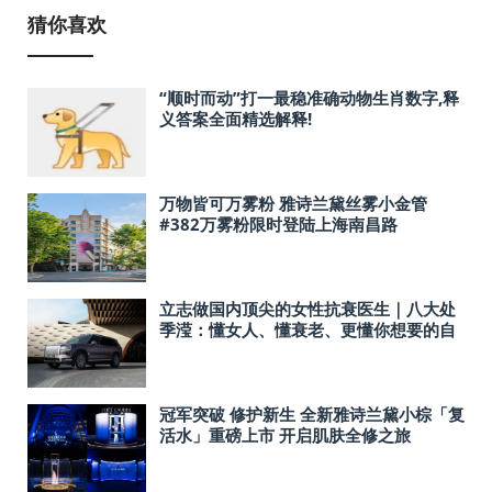
猜你喜欢
“顺时而动”打一最稳准确动物生肖数字,释
义答案全面精选解释!
万物皆可万雾粉 雅诗兰黛丝雾小金管
#382万雾粉限时登陆上海南昌路
立志做国内顶尖的女性抗衰医生｜八大处
季滢：懂女人、懂衰老、更懂你想要的自
然年轻！
冠军突破 修护新生 全新雅诗兰黛小棕「复
活水」重磅上市 开启肌肤全修之旅