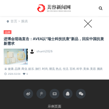
首页
> 腕表
品牌
进博会现场直击：AVEA以“瑞士科技抗衰”新品，回应中国抗衰
新需求
shunli2026
健康
品牌
商业
娱乐
旅行
时尚
潮流
热点
生活
百科
科学
美体
美容
腕表
,
,
,
,
,
,
,
,
,
,
,
,
,
2026-02-04
6
示例页面