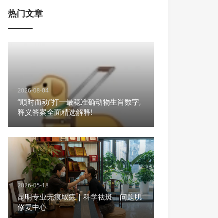
热门文章
2026-08-04
“顺时而动”打一最稳准确动物生肖数字,
释义答案全面精选解释!
2026-05-18
昆明专业无痕取痣｜科学祛斑｜问题肌
修复中心