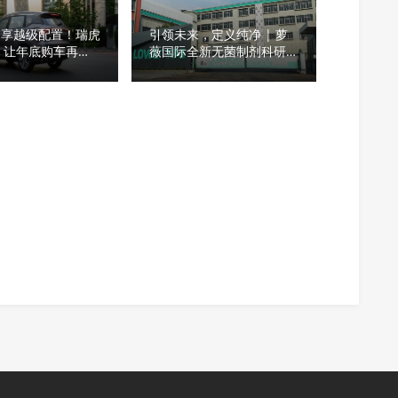
万起享越级配置！瑞虎
引领未来，定义纯净 | 萝
US，让年底购车再不
薇国际全新无菌制剂科研中
心正式启幕，构建大健康产
业新基石