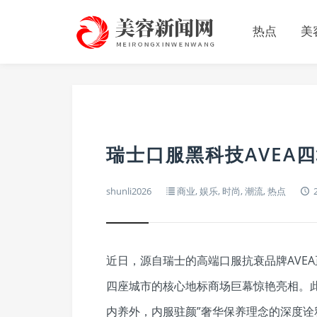
热点
美
瑞士口服黑科技AVEA
shunli2026
商业
,
娱乐
,
时尚
,
潮流
,
热点
2
近日，源自瑞士的高端口服抗衰品牌AVE
四座城市的核心地标商场巨幕惊艳亮相。
内养外，内服驻颜”奢华保养理念的深度诠