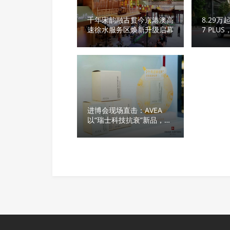
千年宋韵融古贯今京港澳高
8.29
速徐水服务区焕新升级启幕
7 PL
用妥协
进博会现场直击：AVEA
以“瑞士科技抗衰”新品，回
应中国抗衰新需求