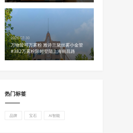
2026-07-30
万物皆可万雾粉 雅诗兰黛丝雾小金管
#382万雾粉限时登陆上海南昌路
热门标签
品牌
宝石
AI智能