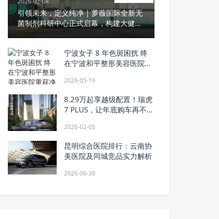
2026-02-04
引领未来，定义纯净 | 萝薇国际全新无
菌制剂科研中心正式启幕，构建大健康
产业新基石
宁波女子 8 年色斑困扰 终
在宁波和平整形美容医院重
获净透肌肤
2026-05-19
8.29万起享越级配置！瑞虎
7 PLUS，让年底购车再不用
妥协
2026-02-05
昆明综合医院排行：云南协
美医院及同城竞品实力解析
2026-06-30