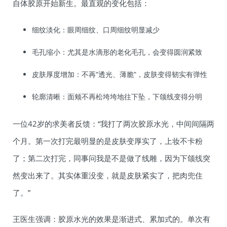
自体胶原开始新生。最直观的变化包括：
细纹淡化：眼周细纹、口周细纹明显减少
毛孔缩小：尤其是水滴形的老化毛孔，会变得圆润紧致
皮肤厚度增加：不再“透光、薄脆”，皮肤变得韧实有弹性
轮廓清晰：面颊不再松垮垮地往下坠，下颌线变得分明
一位42岁的求美者反馈：“我打了两次胶原水光，中间间隔两
个月。第一次打完最明显的是皮肤变厚实了，上妆不卡粉
了；第二次打完，同事问我是不是做了线雕，因为下颌线突
然变出来了。其实体重没变，就是皮肤紧实了，把肉兜住
了。”
王医生强调：胶原水光的效果是渐进式、累加式的。单次有