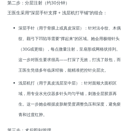
第二步：分层注射（约30分钟）
王医生采用“深层手针支撑 + 浅层机打平铺”的组合：
深层手针（用于骨膜上或真皮深层）：针对法令纹、木偶
纹、颧弓下凹陷等需要“撑起来”的区域。她会用极细针头
（30G或更细），每点微量注射，呈扇形或网格状排列。
这一步对医生要求很高——打深了无效，打浅了鼓包，而
王医生凭借多年临床经验，能精准把控针尖层次。
浅层机打（用于真皮浅层至中层）：针对面颊大面积区
域，用专业水光仪器多针头均匀平铺，刺激全层胶原再
生。这一步她会根据皮肤耐受度调整负压和深度，避免瘀
青和过度红肿。
第三步：术后即刻管理