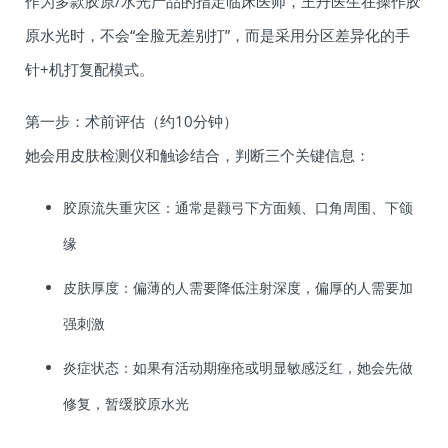
作为多款胶原/水光产品的指定临床医师，王丹医生在操作胶
原水光时，不会“全脸无差别打”，而是采用分区差异化的手
针+机打复配模式。
第一步：术前评估（约10分钟）
她会用皮肤检测仪和触诊结合，判断三个关键信息：
胶原流失重灾区：通常是颧弓下方面颊、口角周围、下颌
缘
皮肤厚度：偏薄的人需要降低注射深度，偏厚的人需要加
强刺激
炎症状态：如果有活动期痤疮或明显敏感泛红，她会先做
修复，暂缓胶原水光