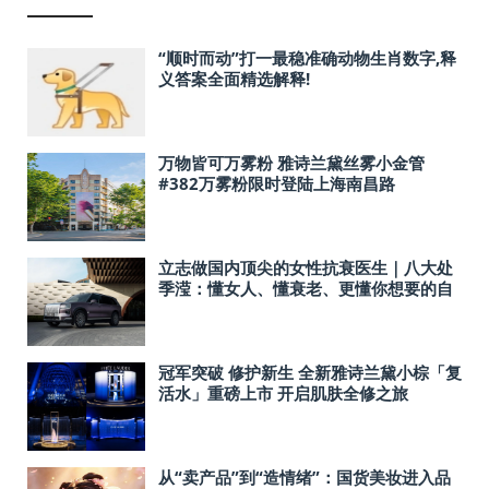
“顺时而动”打一最稳准确动物生肖数字,释
义答案全面精选解释!
万物皆可万雾粉 雅诗兰黛丝雾小金管
#382万雾粉限时登陆上海南昌路
立志做国内顶尖的女性抗衰医生｜八大处
季滢：懂女人、懂衰老、更懂你想要的自
然年轻！
冠军突破 修护新生 全新雅诗兰黛小棕「复
活水」重磅上市 开启肌肤全修之旅
从“卖产品”到“造情绪”：国货美妆进入品