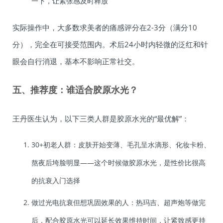
一下，让紧张感及时释放
实际操作中，大多数求美者的痛感评分在2-3分（满分10
分），完全在可接受范围内。术后24小时内轻微的泛红和针
眼会自行消退，基本不影响正常社交。
五、推荐度：谁适合胶原水光？
王丹医生认为，以下三类人群是胶原水光的“最优解”：
30+初老人群：皮肤开始变薄、毛孔呈水滴形、化妆卡粉、
熬夜后垮脸明显——这个时候做胶原水光，是性价比很高
的抗衰入门选择
做过光电抗衰但想巩固效果的人：热玛吉、超声炮等做完
后，配合胶原水光可以延长效果维持时间，让紧致感更持