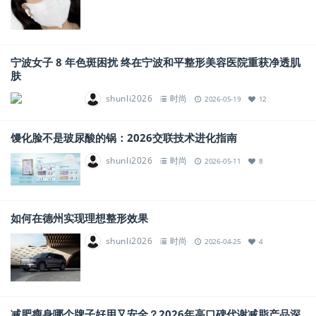
宁波女子 8 年色斑困扰 终在宁波和平整形美容医院重获净透肌
肤
shunli2026
时尚
2026-05-19
12
馒化脸不是玻尿酸的锅：2026交联技术进化指南
shunli2026
时尚
2026-05-11
8
如何在德州实现理想整形效果
shunli2026
时尚
2026-04-25
4
减肥瘦身哪个牌子好用又安全？2026年高口碑代谢减脂产品深