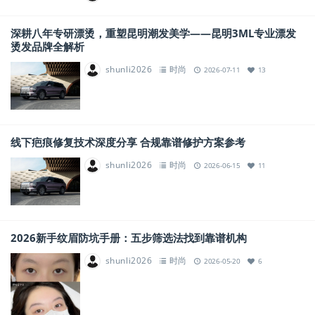
深耕八年专研漂烫，重塑昆明潮发美学——昆明3ML专业漂发
烫发品牌全解析
shunli2026
时尚
2026-07-11
13
线下疤痕修复技术深度分享 合规靠谱修护方案参考
shunli2026
时尚
2026-06-15
11
2026新手纹眉防坑手册：五步筛选法找到靠谱机构
shunli2026
时尚
2026-05-20
6