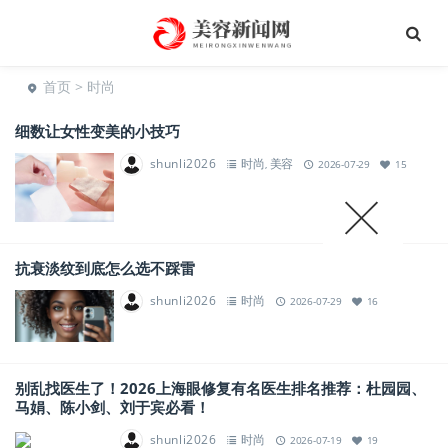
首页
> 时尚
细数让女性变美的小技巧
shunli2026
时尚
美容
,
2026-07-29
15
抗衰淡纹到底怎么选不踩雷
shunli2026
时尚
2026-07-29
16
别乱找医生了！2026上海眼修复有名医生排名推荐：杜园园、
马娟、陈小剑、刘于宾必看！
shunli2026
时尚
2026-07-19
19