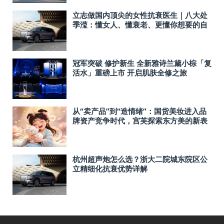
立志做国内顶尖的女性抗衰医生｜八大处
季滢：懂女人、懂衰老、更懂你想要的自
然年轻！
冠军突破 修护新生 全新雅诗兰黛小棕「复
活水」重磅上市 开启肌肤全修之旅
从“卖产品”到“造情绪”：国货美妆进入品
牌资产竞争时代，宫芙探索东方美的新表
达
杭州超声炮怎么选？浙大二院城东院区公
立精细化抗衰优势详解