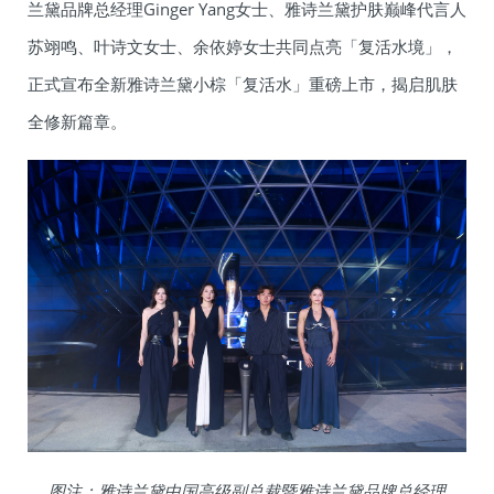
兰黛品牌总经理Ginger Yang女士、雅诗兰黛护肤巅峰代言人
苏翊鸣、叶诗文女士、余依婷女士共同点亮「复活水境」，
正式宣布全新雅诗兰黛小棕「复活水」重磅上市，揭启肌肤
全修新篇章。
图注：雅诗兰黛中国高级副总裁暨雅诗兰黛品牌总经理