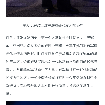
图注：雅诗兰黛护肤巅峰代言人苏翊鸣
而后，亚洲游泳历史上第一个大满贯得主叶诗文，世界冠
军、亚洲纪录保持者余依婷同台亮相，分享了她们对冠军精
神代际传承的理解。叶诗文以多年赛场积淀诠释了冠军的坚
韧与从容，余依婷则展现出新一代运动员不断向前的锐气与
潜力。从前辈冠军到新生代力量，冠军精神在一代代运动员
的接力中延续；一如小棕全修家族在四十余年钻研深耕中不
断进阶，在经典基因之上不断开拓新篇，持续焕发新生力
量。