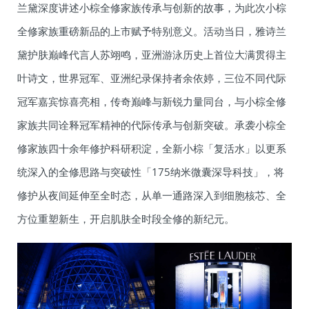
兰黛深度讲述小棕全修家族传承与创新的故事，为此次小棕
全修家族重磅新品的上市赋予特别意义。活动当日，雅诗兰
黛护肤巅峰代言人苏翊鸣，亚洲游泳历史上首位大满贯得主
叶诗文，世界冠军、亚洲纪录保持者余依婷，三位不同代际
冠军嘉宾惊喜亮相，传奇巅峰与新锐力量同台，与小棕全修
家族共同诠释冠军精神的代际传承与创新突破。承袭小棕全
修家族四十余年修护科研积淀，全新小棕「复活水」以更系
统深入的全修思路与突破性「175纳米微囊深导科技」，将
修护从夜间延伸至全时态，从单一通路深入到细胞核芯、全
方位重塑新生，开启肌肤全时段全修的新纪元。