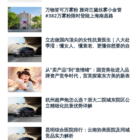
万物皆可万雾粉 雅诗兰黛丝雾小金管
#382万雾粉限时登陆上海南昌路
立志做国内顶尖的女性抗衰医生｜八大处
季滢：懂女人、懂衰老、更懂你想要的自
然年轻！
从“卖产品”到“造情绪”：国货美妆进入品
牌资产竞争时代，宫芙探索东方美的新表
达
杭州超声炮怎么选？浙大二院城东院区公
立精细化抗衰优势详解
昆明综合医院排行：云南协美医院及同城
竞品实力解析