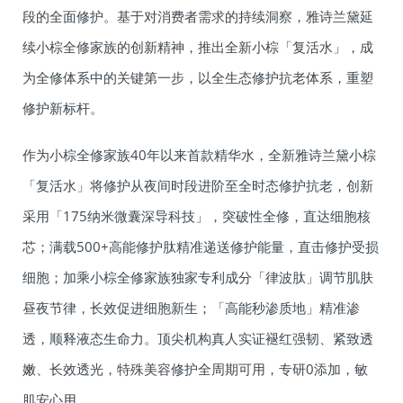
段的全面修护。基于对消费者需求的持续洞察，雅诗兰黛延
续小棕全修家族的创新精神，推出全新小棕「复活水」，成
为全修体系中的关键第一步，以全生态修护抗老体系，重塑
修护新标杆。
作为小棕全修家族40年以来首款精华水，全新雅诗兰黛小棕
「复活水」将修护从夜间时段进阶至全时态修护抗老，创新
采用「175纳米微囊深导科技」，突破性全修，直达细胞核
芯；满载500+高能修护肽精准递送修护能量，直击修护受损
细胞；加乘小棕全修家族独家专利成分「律波肽」调节肌肤
昼夜节律，长效促进细胞新生；「高能秒渗质地」精准渗
透，顺释液态生命力。顶尖机构真人实证褪红强韧、紧致透
嫩、长效透光，特殊美容修护全周期可用，专研0添加，敏
肌安心用。