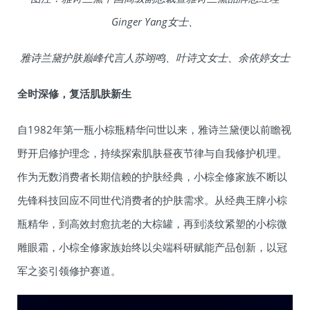
Ginger Yang女士、
雅诗兰黛护肤巅峰代言人苏翊鸣、叶诗文女士、余依婷女士
全时深修，复活肌肤新生
自1982年第一瓶小棕瓶精华问世以来，雅诗兰黛便以前瞻视
野开启修护理念，持续探索肌肤昼夜节律与自我修护机理。
作为无数消费者长期信赖的护肤经典，小棕全修家族不断以
先锋科技回应不同世代消费者的护肤需求。从经典王牌小棕
瓶精华，到高效封愈抗老的大棕罐，再到淡纹紧塑的小棕微
雕眼霜，小棕全修家族始终以尖端科研赋能产品创新，以冠
军之姿引领修护赛道。