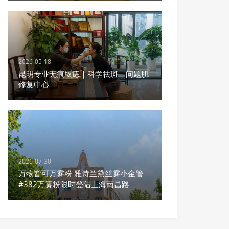
2026-05-18
昆明专业无痕取痣｜科学祛斑｜问题肌
修复中心
2026-07-30
万物皆可万雾粉 雅诗兰黛丝雾小金管
#382万雾粉限时登陆上海南昌路