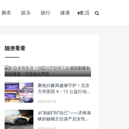
腕表
娱乐
旅行
健康
生活
随便看看
2026-02-10
尚普咨询集团：欧巴兰荣获线下连锁店
彩瞳全国销量第一市场地位声明
聚焦白癜风健康守护！北京
方舟医院 4・15 公益行动为
爱启航
2026-03-30
从“妈妈”到“自己”——济南海
峡的杨楠主任谈产后女性的
分阶段修复方案
2026-05-07