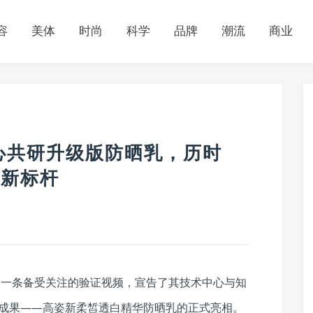
容
美体
时尚
科学
品牌
潮流
商业
心共研升级版防晒乳，历时
”新标杆
了一条备受关注的验证视频，宣告了其技术中心与知
”的成果——高姿新柔皙透白精华防晒乳的正式亮相。