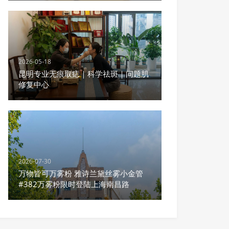
2026-05-18
昆明专业无痕取痣｜科学祛斑｜问题肌
修复中心
2026-07-30
万物皆可万雾粉 雅诗兰黛丝雾小金管
#382万雾粉限时登陆上海南昌路