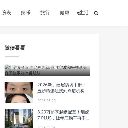
腕表
娱乐
旅行
健康
生活
随便看看
2026-05-19
宁波女子 8 年色斑困扰 终在宁波和平
整形美容医院重获净透肌肤
2026新手纹眉防坑手册：
五步筛选法找到靠谱机构
2026-05-20
8.29万起享越级配置！瑞虎
7 PLUS，让年底购车再不用
妥协
2026-02-05