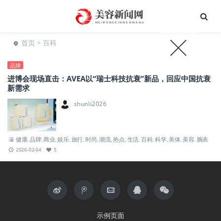
首页
> 百科
品牌
进博会现场直击：AVEA以“瑞士科技抗衰”新品，回应中国抗衰
新需求
shunli2026
健康
品牌
商业
娱乐
旅行
时尚
潮流
热点
生活
百科
科学
美体
美容
腕表
,
,
,
,
,
,
,
,
,
,
,
,
,
2026-02-04
5
示例页面