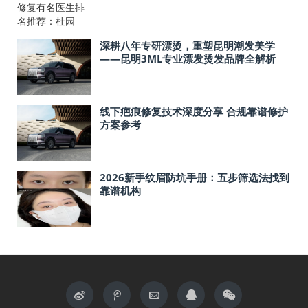
宾必看！
深耕八年专研漂烫，重塑昆明潮发美学
——昆明3ML专业漂发烫发品牌全解析
线下疤痕修复技术深度分享 合规靠谱修护
方案参考
2026新手纹眉防坑手册：五步筛选法找到
靠谱机构