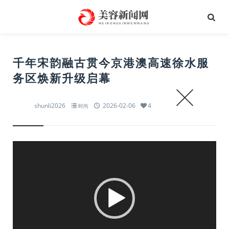
千年宋韵融古贯今京港澳高速徐水服
务区焕新升级启幕
shunli2026
2026-02-06
4
时尚
视
频
播
放
器