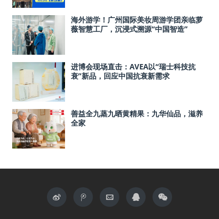
海外游学！广州国际美妆周游学团亲临萝
薇智慧工厂，沉浸式溯源“中国智造”
进博会现场直击：AVEA以“瑞士科技抗
衰”新品，回应中国抗衰新需求
善益全九蒸九晒黄精果：九华仙品，滋养
全家