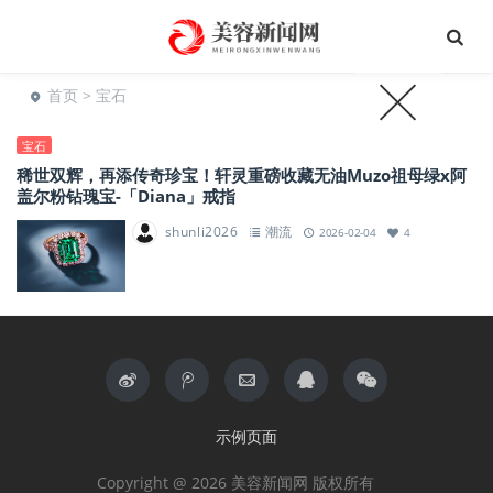
首页
> 宝石
宝石
稀世双辉，再添传奇珍宝！轩灵重磅收藏无油Muzo祖母绿x阿
盖尔粉钻瑰宝-「Diana」戒指
shunli2026
潮流
2026-02-04
4
示例页面
Copyright @ 2026 美容新闻网 版权所有